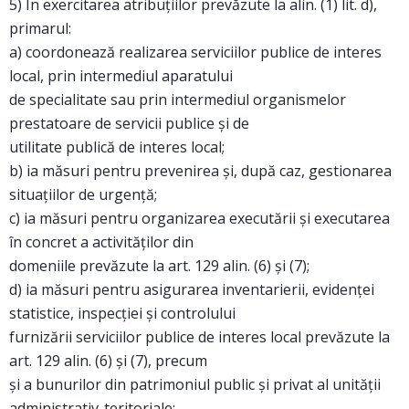
5) În exercitarea atribuţiilor prevăzute la alin. (1) lit. d),
primarul:
a) coordonează realizarea serviciilor publice de interes
local, prin intermediul aparatului
de specialitate sau prin intermediul organismelor
prestatoare de servicii publice şi de
utilitate publică de interes local;
b) ia măsuri pentru prevenirea şi, după caz, gestionarea
situaţiilor de urgenţă;
c) ia măsuri pentru organizarea executării şi executarea
în concret a activităţilor din
domeniile prevăzute la art. 129 alin. (6) şi (7);
d) ia măsuri pentru asigurarea inventarierii, evidenţei
statistice, inspecţiei şi controlului
furnizării serviciilor publice de interes local prevăzute la
art. 129 alin. (6) şi (7), precum
şi a bunurilor din patrimoniul public şi privat al unităţii
administrativ-teritoriale;