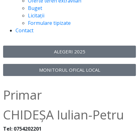
Oferte teren extravilan
Buget
Licitații
Formulare tipizate
Contact
ALEGERI 2025
MONITORUL OFICAL LOCAL
Primar
CHIDEȘA Iulian-Petru
Tel: 0754202201