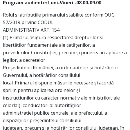
Program audiente: Luni-Vineri -08.00-09.00
Rolul şi atribuţiile primarului stabilite conform OUG
57/2019 privind CODUL
ADMINISTRATIV ART. 154
(1) Primarul asigură respectarea drepturilor şi
libertăţilor fundamentale ale cetăţenilor, a
prevederilor Constituţiei, precum şi punerea în aplicare a
legilor, a decretelor
Preşedintelui României, a ordonanţelor şi hotărârilor
Guvernului, a hotărârilor consiliului
local. Primarul dispune măsurile necesare şi acordă
sprijin pentru aplicarea ordinelor şi
instrucţiunilor cu caracter normativ ale miniştrilor, ale
celorlalţi conducători ai autorităţilor
administraţiei publice centrale, ale prefectului, a
dispoziţiilor preşedintelui consiliului
judeţean, precum şi a hotărârilor consiliului judeţean, în