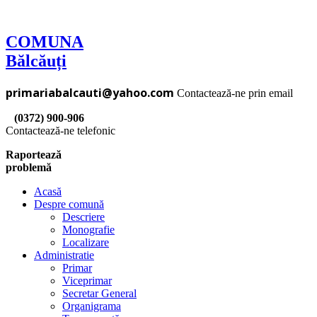
COMUNA
Bălcăuți
primariabalcauti@yahoo.com
Contactează-ne prin email
(0372) 900-906
Contactează-ne telefonic
Raportează
problemă
Acasă
Despre comună
Descriere
Monografie
Localizare
Administratie
Primar
Viceprimar
Secretar General
Organigrama