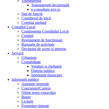
Transparență
Transparență decizională
e-consultare.gov.ro
Stat de funcții
Consilierul de etică
Comisia paritară
Consiliul Local
Componenta Consiliului Local
Comisii
Regulament de functionare
Rapoarte de activitate
Declaratii de avere si interese
Servicii
Urbanism
Contabilitate
Venituri si cheltuieli
Datoria publica
Informatii financiare
Informații publice
Anunturi generale
Concursuri/Cariera
Oferte teren extravilan
Buget
Licitații
Formulare tipizate