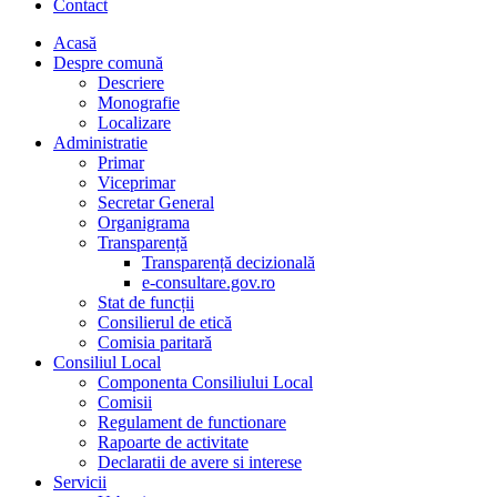
Contact
Acasă
Despre comună
Descriere
Monografie
Localizare
Administratie
Primar
Viceprimar
Secretar General
Organigrama
Transparență
Transparență decizională
e-consultare.gov.ro
Stat de funcții
Consilierul de etică
Comisia paritară
Consiliul Local
Componenta Consiliului Local
Comisii
Regulament de functionare
Rapoarte de activitate
Declaratii de avere si interese
Servicii