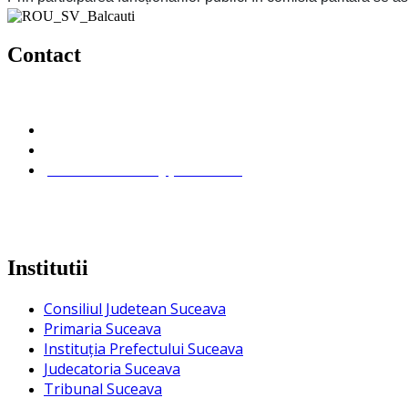
Contact
Primaria Balcauti
com. Balcauti jud. Suceava
0372/900906;
primariabalcauti@yahoo.com
Institutii
Consiliul Judetean Suceava
Primaria Suceava
Instituţia Prefectului Suceava
Judecatoria Suceava
Tribunal Suceava