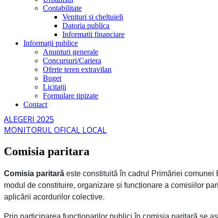
Contabilitate
Venituri si cheltuieli
Datoria publica
Informatii financiare
Informații publice
Anunturi generale
Concursuri/Cariera
Oferte teren extravilan
Buget
Licitații
Formulare tipizate
Contact
ALEGERI 2025
MONITORUL OFICAL LOCAL
Comisia paritara
Comisia paritară
este constituită în cadrul Primăriei comunei 
modul de constituire, organizare și funcționare a comisiilor pa
aplicării acordurilor colective.
Prin participarea funcționarilor publici în comisia paritară se asi