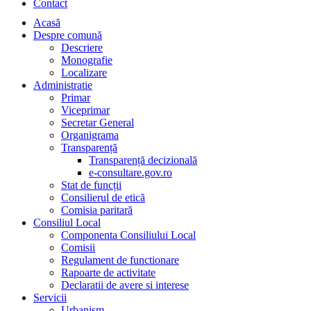
Contact
Acasă
Despre comună
Descriere
Monografie
Localizare
Administratie
Primar
Viceprimar
Secretar General
Organigrama
Transparență
Transparență decizională
e-consultare.gov.ro
Stat de funcții
Consilierul de etică
Comisia paritară
Consiliul Local
Componenta Consiliului Local
Comisii
Regulament de functionare
Rapoarte de activitate
Declaratii de avere si interese
Servicii
Urbanism