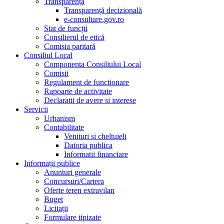
Transparență
Transparență decizională
e-consultare.gov.ro
Stat de funcții
Consilierul de etică
Comisia paritară
Consiliul Local
Componenta Consiliului Local
Comisii
Regulament de functionare
Rapoarte de activitate
Declaratii de avere si interese
Servicii
Urbanism
Contabilitate
Venituri si cheltuieli
Datoria publica
Informatii financiare
Informații publice
Anunturi generale
Concursuri/Cariera
Oferte teren extravilan
Buget
Licitații
Formulare tipizate