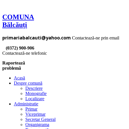
COMUNA
Bălcăuți
primariabalcauti@yahoo.com
Contactează-ne prin email
(0372) 900-906
Contactează-ne telefonic
Raportează
problemă
Acasă
Despre comună
Descriere
Monografie
Localizare
Administratie
Primar
Viceprimar
Secretar General
Organigrama