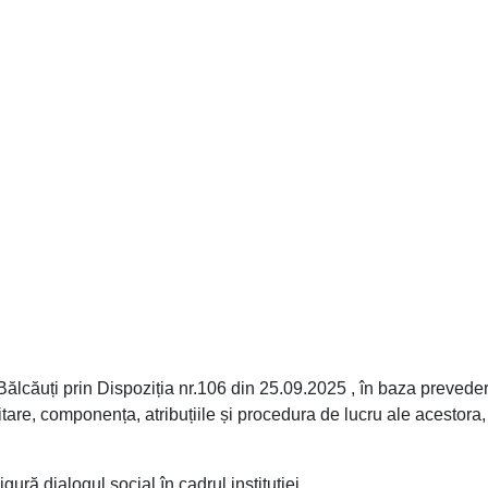
Bălcăuți prin Dispoziția nr.106 din 25.09.2025 , în baza preved
ritare, componența, atribuțiile și procedura de lucru ale acestora
gură dialogul social în cadrul instituției.